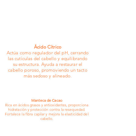
dissódico, citric acid/ácido cítrico, theobroma 
ingerir. USO EXTERNO.
cacao seed butter/manteiga da semente de 
cacau, theobroma grandiflorum seed 
butter/manteiga da semente de cupuaçu, 
euterpe oleracea fruit extract/extrato de açaí, 
isopropyl palmitate/palmitato de isopropila, 
isoamyl laurate/laurato de isoamila, bht/butil-
hidroxitolueno, copaifera officinalis resin oil/óleo 
Ácido Cítrico
de resina de copaíba, hexyl cinnamal/hexil 
Actúa como regulador del pH, cerrando
cinamal, coumarin/cumarina, 
las cutículas del cabello y equilibrando
limonene/limoneno, linalool/linalol, benzyl 
su estructura. Ayuda a restaurar el
salicylate/salicilato de benzila, alpha-isomethyl 
cabello poroso, promoviendo un tacto
ionone/alfa-isometil ionona, 
más sedoso y alineado.
methylchloroisothiazolinone and 
methylisothiazolinone /metilcloroisotiazolinona e 
metilisotiazolinona.
Manteca de Cacao
Rica en ácidos grasos y antioxidantes, proporciona
hidratación y protección contra la resequedad.
Fortalece la fibra capilar y mejora la elasticidad del
cabello.