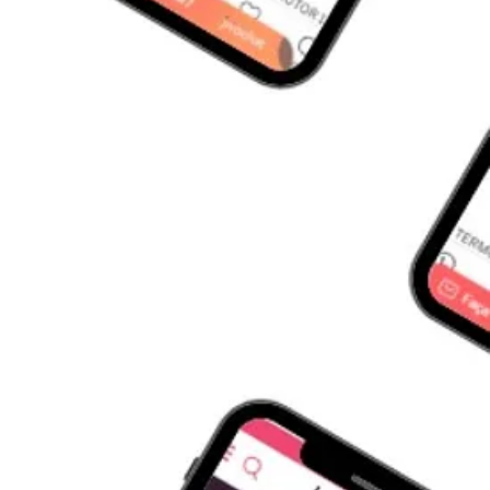
acional
 la
 y