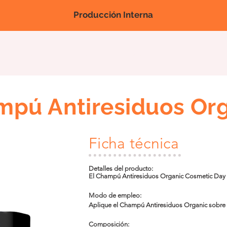
Producción Interna
Nova página
Nova página
Nova página
Productos
Feri
pú Antiresiduos Or
Ficha técnica
Detalles del producto:

El Champú Antiresiduos Organic Cosmetic Day 
de cabello. Su acción nutritiva e hidratante, co
ayuda a eliminar las impurezas del cabello sin d
Modo de empleo:

belleza.
Aplique el Champú Antiresiduos Organic sobre 
desde la raíz hasta las puntas. Repita el procedi
continuación, use el Acondicionador o la Masca
Composición:
