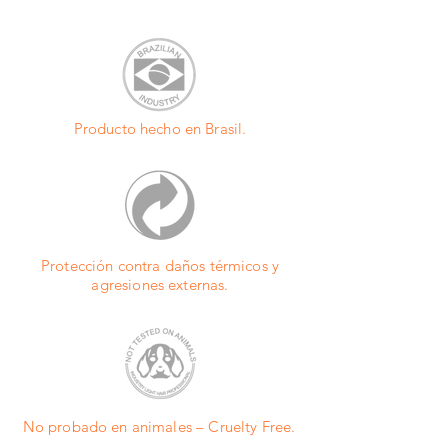
médico. Evite el contacto con los ojos y 
disodium edta/edetato dissódico, bht/butil-
mucosas; si ocurre, enjuague con abundante 
hidroxitolueno, benzophenone-3/oxibenzona, 
agua y busque atención médica. No ingerir. USO 
citric acid/ácidocítrico,peg-
EXTERNO.
90m/macrogol,dimethicone/dimeticona, 
methylchloroisothiazolinoneand

methylisothiazolinone/metilcloroisotiazolinona e 
Producto hecho en Brasil.
metilisotiazolinona, sodium pca/pidolato de 
sódio, sodium lactate/lactato de sódio, 
arginine/arginina, aspartic acid/ácido aspártico, 
pca/ácido pidólico, glycine/glicina, 
alanine/alanina, serine/serina, valine/levovalina, 
proline/prolina, threonine/treonina, 
isoleucine/isoleucina, histidine/histidina, 
Protección contra daños térmicos y
phenylalanine/fenilalanina.
agresiones externas.
No probado en animales – Cruelty Free.