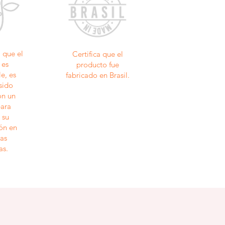
a que el
Certifica que el
 es
producto fue
e, es
fabricado en Brasil.
 sido
on un
para
 su
ón en
as
as.