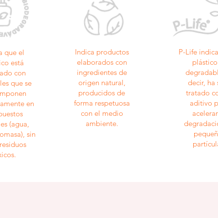
Indica productos
P-Life indic
a que el
elaborados con
plástico
ico está
ingredientes de
degradabl
cado con
origen natural,
decir, ha
les que se
producidos de
tratado c
omponen
forma respetuosa
aditivo 
amente en
con el medio
acelerar
uestos
ambiente.
degradaci
les (agua,
pequeñ
omasa), sin
partícul
 residuos
xicos.
Entérate de las mejores novedades y ofertas