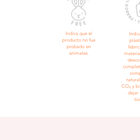
Indica que el
Indic
producto no fue
plást
probado en
fabri
animales.
materia
desc
complet
comp
natura
CO₂ y bi
dejar
tó