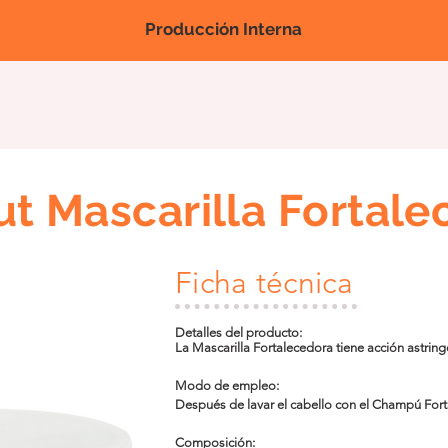
Producción Interna
Nova página
Nova página
Nova página
Productos
Feri
ut Mascarilla Fortale
Ficha técnica
Detalles del producto:

La Mascarilla Fortalecedora tiene acción astringen
antiaceite y estimulante capilar. Mejora el brillo y
crecimiento capilar, al ser rica en pilocarpina, un
Modo de empleo:

circulación periférica y la nutrición del bulbo capi
Después de lavar el cabello con el Champú Forta
Fortalecedora y masajee mechón por mechón dur
vaporizador o un gorro de isopor o metalizado, 
Composición:
