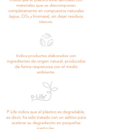
de calota craniana de baikal, hydrolyzed 
materiales que se descomponen
ceratonia siliqua seed extract/extrato da semente 
completamente en compuestos naturales
de alfarroba hidrolisado, hydrolyzed soy 
(agua, CO₂ y biomasa), sin dejar residuos
protein/proteína de soja hidrolisada, 
tóxicos.
polyquaternium-16/poliquatérnio-16, calcium 
gluconate/gliconato de cálcio, sodium 
benzoate/benzoato de sódio, 
gluconolactone/gliconolactona, potassium 
sorbate/sorbato de potássio, polyquaternium-
7/poliquatérnio-7, guar hydroxypropyltrimonium 
Indica productos elaborados con
chloride/cloreto de guar hidroxipropiltrimônio.
ingredientes de origen natural, producidos
de forma respetuosa con el medio
ambiente.
P-Life indica que el plástico es degradable,
es decir, ha sido tratado con un aditivo para
acelerar su degradación en pequeñas
partículas.