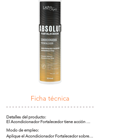
Ficha técnica
Detalles del producto:

El Acondicionador Fortalecedor tiene acción 
astringente, hidratante, anti-grasa, antiséptica y 
Modo de empleo:

estimulante capilar, mejora el brillo y la textura 
del cabello. Ayuda al crecimiento capilar, ya que 
Aplique el Acondicionador Fortalecedor sobre el 