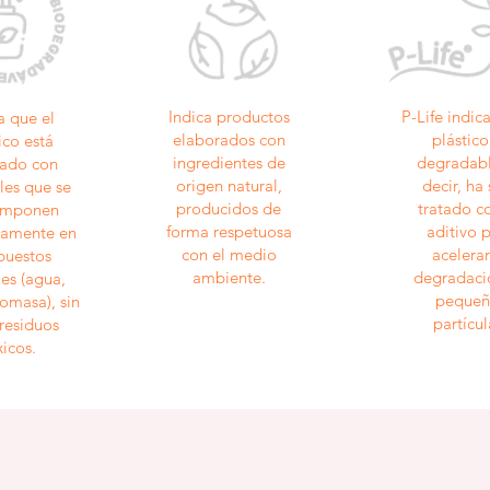
Indica productos
P-Life indic
a que el
elaborados con
plástico
ico está
ingredientes de
degradabl
cado con
origen natural,
decir, ha
les que se
producidos de
tratado c
omponen
forma respetuosa
aditivo 
amente en
con el medio
acelerar
uestos
ambiente.
degradaci
les (agua,
pequeñ
omasa), sin
partícul
 residuos
xicos.
Entérate de las mejores novedades y ofertas