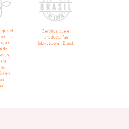
a que el
Certifica que el
 es
producto fue
e, es
fabricado en Brasil.
 sido
on un
para
 su
ón en
as
as.