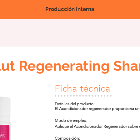
Producción Interna
Nova página
Nova página
Nova página
Productos
Feri
lut Regenerating Sh
Ficha técnica
Detalles del producto:

El Acondicionador regenerador proporciona un 
reduciendo la porosidad. Contiene una fórmula 
vegetales que actúan en el control del frizz, pro
Modo de empleo:

Aplique el Acondicionador Regenerador sobre 
la extensión del cabello. Enjuague.
Composición:
