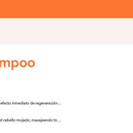
as/Taller
Instituto
ampoo
efecto inmediato de regeneración, 
especial de aceites y mantecas 
porcionando brillo y suavidad.
el cabello mojado, masajeando toda 