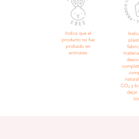
Indica que el
Indic
producto no fue
plást
probado en
fabri
animales.
materia
desc
complet
comp
natura
CO₂ y bi
dejar
tó