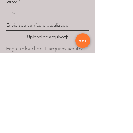
Sexo
Envie seu currículo atualizado:
Upload de arquivo
Faça upload de 1 arquivo aceito: PDF ou document. O tamanho máximo é de 10 MB.
ENVIAR INSCRIÇÃO
Saiba tudo sobre as
melhores novidades e
promoções