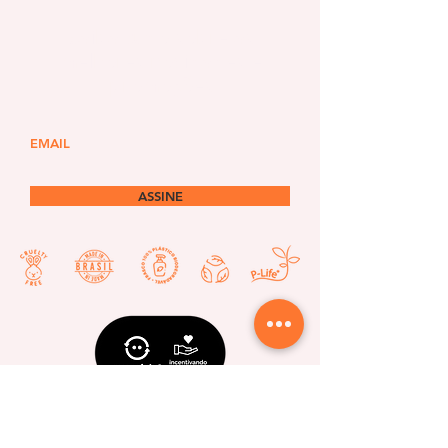
Saiba tudo sobre as
melhores novidades e
promoções
ASSINE
Siga-nos