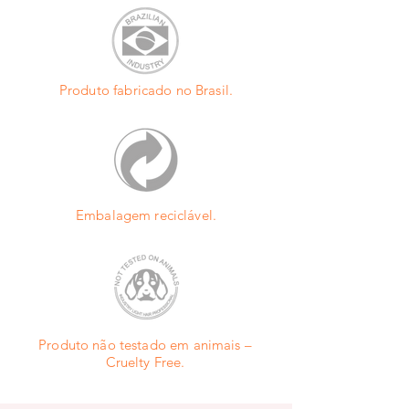
stearate/monoestearato de etilenoglicol, 
procure um médico. Não ingerir. USO EXTERNO.
disodium edta/edetato dissódico, 
glycerin/glicerol, guar hydroxypropyltrimonium 
chloride/cloreto de guar 
hidroxipropiltrimônio,citricacid/
Produto fabricado no Brasil.
ácidocítrico,linalool/linalol, 
methylchloroisothiazolinone and 
methylisothiazolinone/metilcloroisotiazolinona e 
metilisotiazolinona, panthenol/pantenol, sodium 
pca/pidolato de sódio, sodium lactate/lactato 
de sódio, arginine/arginina, aspartic acid/ácido 
aspártico, pca/ácido pidólico, 2-bromo-2-
Embalagem reciclável.
nitropropane-1,3-diol/bronopol, peg-
90m/macrogol, glycine/glicina, alanine/alanina, 
serine/serina, valine/levovalina, proline/prolina, 
threonine/treonina, isoleucine/isoleucina, 
histidine/histidina, phenylalanine/fenilalanina
Produto não testado em animais –
Cruelty Free.