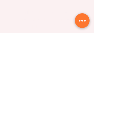
Saiba tudo sobre as
melhores novidades e
promoções
ASSINE
Siga-nos