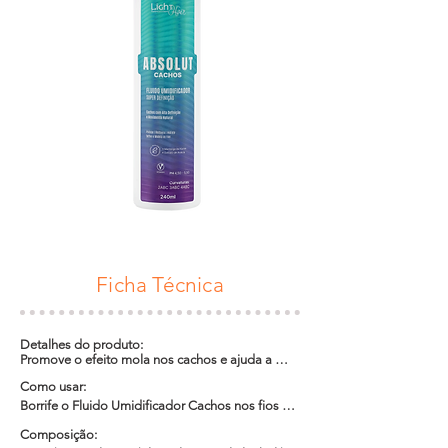
Ficha Técnica
Detalhes do produto:

Promove o efeito mola nos cachos e ajuda a 
mantê-los soltos, leves, modelados e sem frizz 
Como usar:

por muito mais tempo com muita maciez.
Borrife o Fluido Umidificador Cachos nos fios 
secos ou úmidos mecha a mecha e ative os 
Composição:

cachos. Não enxágue.