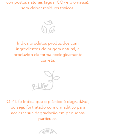
compostos naturais (água, CO₂ e biomassa),
oil/óleo de coco, macadamia ternifolia seed oil/
sem deixar resíduos tóxicos.
óleo da semente de macadâmia, prunus 
amygdalus dulcis oil/óleo de amêndoa-doce, 
nelumbium speciosum flower oil/óleo da flor de 
lótus oriental, rosa canina fruit oil/óleo do fruto 
de rosa-mosqueta, linum usitatissimum seed oil/
óleo de linhaça, gardenia florida oil/leo de 
Indica produtos produzidos com
gardenia florida, matricaria recutita flower oil/
ingredientes de origem natural, é
óleo da flor de camomila, coumarin/cumarina.
produzido de forma ecologicamente
correta.
O P-Life Indica que o plástico é degradável,
ou seja, foi tratado com um aditivo para
acelerar sua degradação em pequenas
partículas.