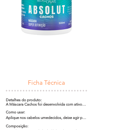
Ficha Técnica
Detalhes do produto:

A Máscara Cachos foi desenvolvida com ativos 
selecionados para hidratar e fechar as cutículas 
Como usar:

dos cabelos. Fortalece, promove nutrição e 
restaura a elasticidade dos fios.
Aplique nos cabelos umedecidos, deixe agir por 
5 minutos para tratamentos rápidos ou 20 
Composição:

minutos para tratamentos profundos. Enxágue e 