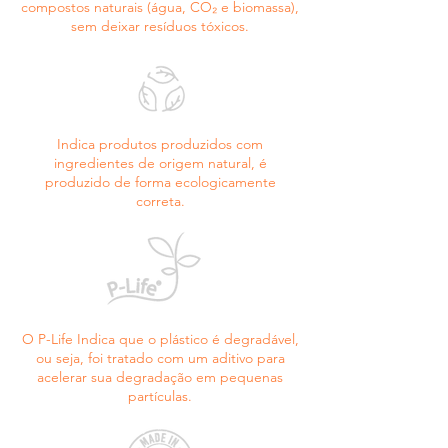
compostos naturais (água, CO₂ e biomassa),
cocos nucifera oil/óleo de coco, macadamia 
sem deixar resíduos tóxicos.
ternifolia seed oil/óleo da semente de 
macadâmia, prunus amygdalus dulcis oil/óleo de 
amêndoa-doce, nelumbo nucifera leaf 
extract/extrato da folha de flor-de-lotus, rosa 
canina fruit oil/óleo do fruto de rosa-mosqueta, 
linum usitatissimum seed oil/óleo de linhaça, 
Indica produtos produzidos com
gardenia taitensis flower extract/extrato da flor 
ingredientes de origem natural, é
de gardenia do taiti, chamomilla recutita leaf 
produzido de forma ecologicamente
extract/extrato da folha de camomila, matricaria 
correta.
recutita flower oil/óleo da flor de camomila.
O P-Life Indica que o plástico é degradável,
ou seja, foi tratado com um aditivo para
acelerar sua degradação em pequenas
partículas.